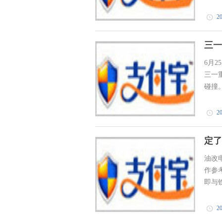
20
三一
6月
三一
碰撞。
20
定了
油改
作参
即与
20