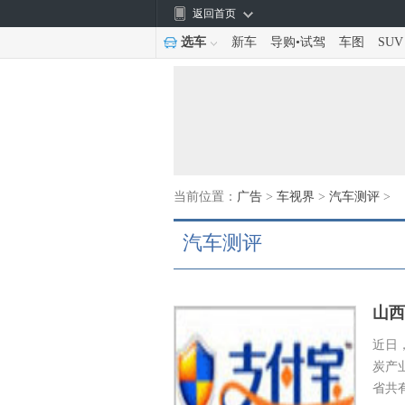
返回首页
选车
新车
导购
•
试驾
车图
SUV
当前位置：
广告
>
车视界
>
汽车测评
>
汽车测评
山西
近日
炭产
省共有