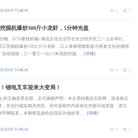
21-03-07 15:40:34
0
0
挖掘机爆炒300斤小龙虾，5分钟光盘
25日晚，0731硬核机械+潮流文化生活节在长沙经开区三一云谷举行。
重工挖掘机爆炒150公斤小龙虾，让人体验智能制造与美食文化的激情
活动现场，三一重工一台2.5米高的挖掘.....
[详情]
21-03-07 15:40:34
0
0
！锂电叉车迎来大变局！
电 的正确姿势近期，正式揭晓声明：本文系转载自互联网，请读者仅
考，并自行核实相关内容。若对该稿件内容有任何疑问或质疑，请立
铁甲网联系，本网将迅速给您回应并做处理.....
[详情]
21-03-07 15:40:34
0
0