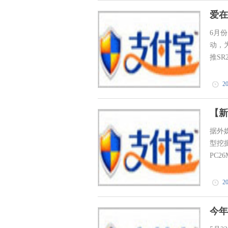
爱在
6月
动，
推SR
20
【新
据外
型挖掘
PC26
20
今年